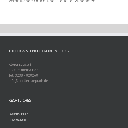
Verbraucherschlichtungsstelle teilzunehmen.
TÖLLER & STEPRATH GMBH & CO. KG
Klörenstraße 5
46049 Oberhausen
Tel: 0208 / 820260
info@toeller-steprath.de
RECHTLICHES
Datenschutz
Impressum